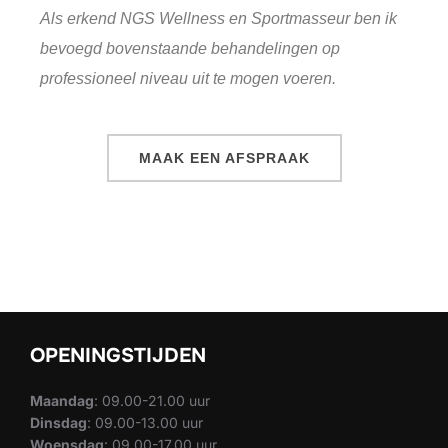
Als erkend NGS Wellness en Sportmasseur ben ik
bevoegd bovenstaande behandelingen op
professioneel niveau uit te mogen voeren.
MAAK EEN AFSPRAAK
OPENINGSTIJDEN
Maandag
: 09.00-21.00 uur
Dinsdag
: 09.00-13.00 uur
Woensdag
: 09.00-17.00 uur